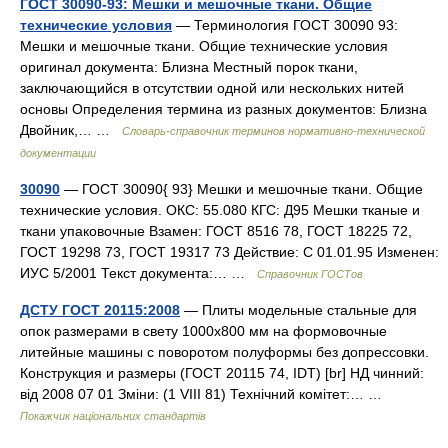
ГОСТ 30090-93: Мешки и мешочные ткани. Общие
технические условия
— Терминология ГОСТ 30090 93:
Мешки и мешочные ткани. Общие технические условия
оригинал документа: Близна Местный порок ткани,
заключающийся в отсутствии одной или нескольких нитей
основы Определения термина из разных документов: Близна
Двойник,… …
Словарь-справочник терминов нормативно-технической
документации
30090
— ГОСТ 30090{ 93} Мешки и мешочные ткани. Общие
технические условия. ОКС: 55.080 КГС: Д95 Мешки тканые и
ткани упаковочные Взамен: ГОСТ 8516 78, ГОСТ 18225 72,
ГОСТ 19298 73, ГОСТ 19317 73 Действие: С 01.01.95 Изменен:
ИУС 5/2001 Текст документа:… …
Справочник ГОСТов
ДСТУ ГОСТ 20115:2008
— Плиты модельные стальные для
опок размерами в свету 1000х800 мм на формовочные
литейные машины с поворотом полуформы без допрессовки.
Конструкция и размеры (ГОСТ 20115 74, IDT) [br] НД чинний:
від 2008 07 01 Зміни: (1 VIII 81) Технічний комітет:… …
Покажчик національних стандартів